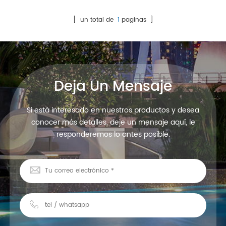
diferentes haces de ángel,
haz diferente, traje para
traje para piscina y
piscina y paisajismo
[ un total de
1
paginas ]
paisajismo & nbsp;
Deja Un Mensaje
Si está interesado en nuestros productos y desea
conocer más detalles, deje un mensaje aquí, le
responderemos lo antes posible.