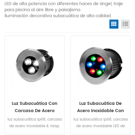
LED de alta potencia con diferentes haces de ángel, traje
para piscina al aire libre y paisajismo
Iluminación decorativa subacuática de alta calidad.
Grid Vi
Li
Luz Subacuática Con
Luz Subacuática De
Carcasa De Acero
Acero Inoxidable Con
Inoxidable
Led De Alta Potencia
luz subacuática ip68, carcasa
luz subacuática ip68, carcasa
de acero inoxidable & nbsp;
de acero inoxidable LED de
LED de alta potencia con
alta potencia con ángel de