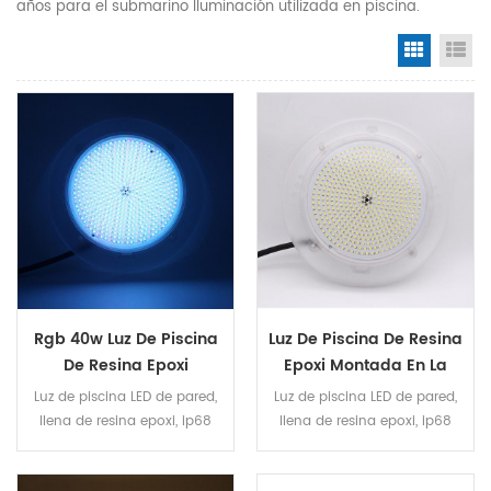
años para el submarino Iluminación utilizada en piscina.
Grid Vi
Li
Rgb 40w Luz De Piscina
Luz De Piscina De Resina
De Resina Epoxi
Epoxi Montada En La
Montada En La Pared
Pared Blanca 32w
Luz de piscina LED de pared,
Luz de piscina LED de pared,
llena de resina epoxi, ip68
llena de resina epoxi, ip68
100% impermeable. La
100% impermeable. La
bombilla led puede ser de
bombilla led puede ser de