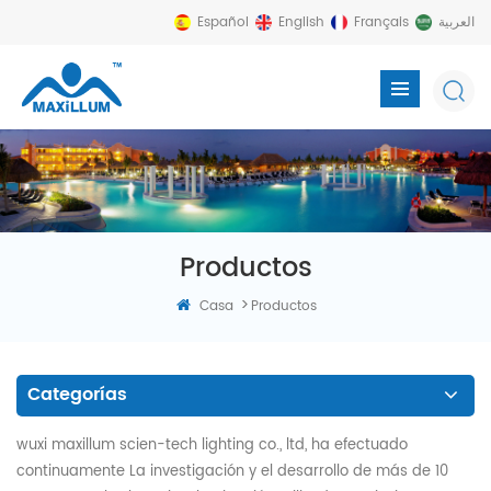
Español
English
Français
العربية
Productos
>
Casa
Productos
Categorías
wuxi maxillum scien-tech lighting co., ltd, ha efectuado
continuamente La investigación y el desarrollo de más de 10