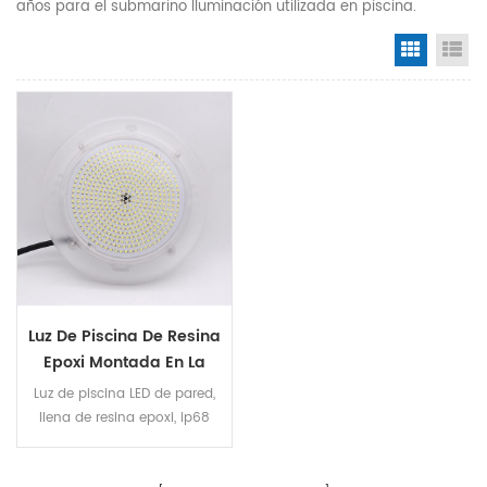
años para el submarino Iluminación utilizada en piscina.
Grid Vi
Li
Luz De Piscina De Resina
Epoxi Montada En La
Pared Blanca 32w
Luz de piscina LED de pared,
llena de resina epoxi, ip68
100% impermeable. La
bombilla led puede ser de