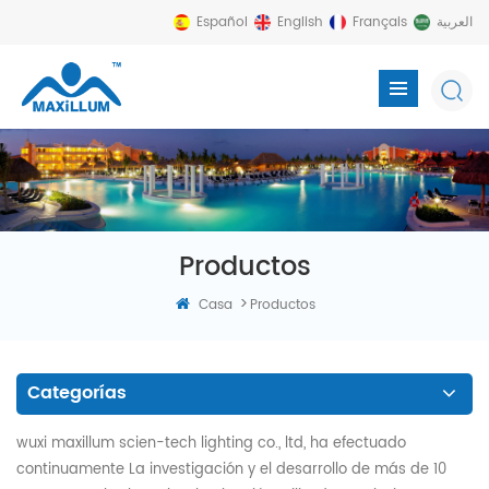
Español
English
Français
العربية
Productos
>
Casa
Productos
Categorías
wuxi maxillum scien-tech lighting co., ltd, ha efectuado
continuamente La investigación y el desarrollo de más de 10