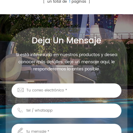
reemplazo. La carcasa es de
[ un total de
1
paginas ]
PC esmerilado transparente.
32w color blanco, 6400k,
441pcs smd2835 led.
Deja Un Mensaje
Si está interesado en nuestros productos y desea
conocer más detalles, deje un mensaje aquí, le
responderemos lo antes posible.