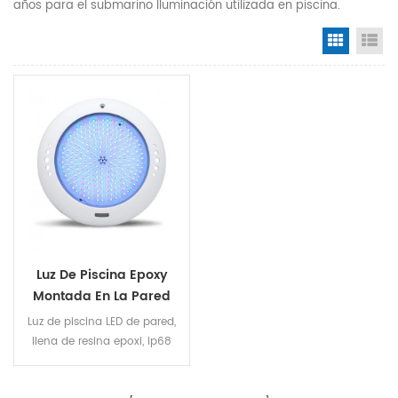
años para el submarino Iluminación utilizada en piscina.
Grid Vi
Li
Luz De Piscina Epoxy
Montada En La Pared
25w Rgb
Luz de piscina LED de pared,
llena de resina epoxi, ip68
100% impermeable. La
bombilla led puede ser de