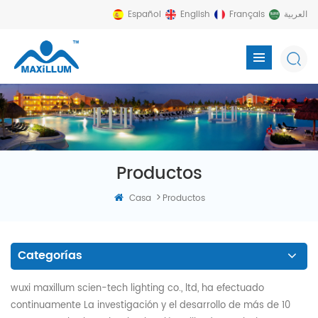
Español
English
Français
العربية
Productos
>
Casa
Productos
Categorías
wuxi maxillum scien-tech lighting co., ltd, ha efectuado
continuamente La investigación y el desarrollo de más de 10