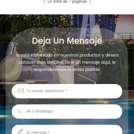
reemplazo. La carcasa es de
[ un total de
1
paginas ]
ABS blanco, superficie lisa.
25w rgb, control de
encendido / apagado, &
nbsp; 351 piezas smd2835
led.
Deja Un Mensaje
Si está interesado en nuestros productos y desea
conocer más detalles, deje un mensaje aquí, le
responderemos lo antes posible.