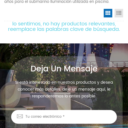
años para el submarino Iluminación utilizada en piscina.
Grid Vi
Li
lo sentimos, no hay productos relevantes,
reemplace las palabras clave de búsqueda.
Deja Un Mensaje
Si está interesado en nuestros productos y desea
conocer más detalles, deje un mensaje aquí, le
responderemos lo antes posible.