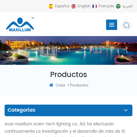
Español
English
Français
العربية
Productos
>
Casa
Productos
Categorías
wuxi maxillum scien-tech lighting co., ltd, ha efectuado
continuamente La investigación y el desarrollo de más de 10