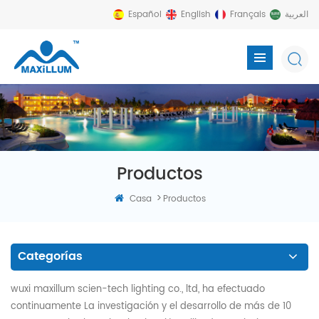
Español
English
Français
العربية
Productos
>
Casa
Productos
Categorías
wuxi maxillum scien-tech lighting co., ltd, ha efectuado
continuamente La investigación y el desarrollo de más de 10