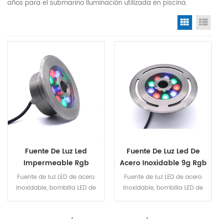
años para el submarino Iluminación utilizada en piscina.
Grid Vi
Li
Fuente De Luz Led
Fuente De Luz Led De
Impermeable Rgb
Acero Inoxidable 9g Rgb
Fuente de luz LED de acero
Fuente de luz LED de acero
inoxidable, bombilla LED de
inoxidable, bombilla LED de
alta potencia con la lente, se
alta potencia con la lente, se
puede elegir un ángulo de
puede elegir un ángulo de