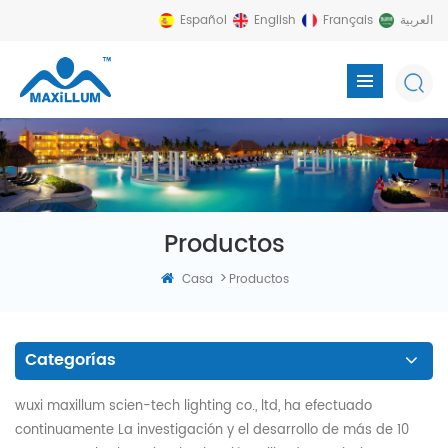
Español
English
Français
العربية
Productos
>
Casa
Productos
Categorías
wuxi maxillum scien-tech lighting co., ltd, ha efectuado
continuamente La investigación y el desarrollo de más de 10