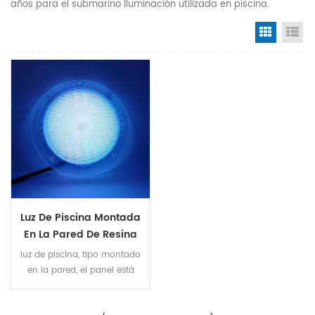
años para el submarino Iluminación utilizada en piscina.
Grid Vi
Li
Luz De Piscina Montada
En La Pared De Resina
Epoxi Rgb 40w
luz de piscina, tipo montado
en la pared, el panel está
lleno de resina epoxi, ip68
color rgb, 40w. control de