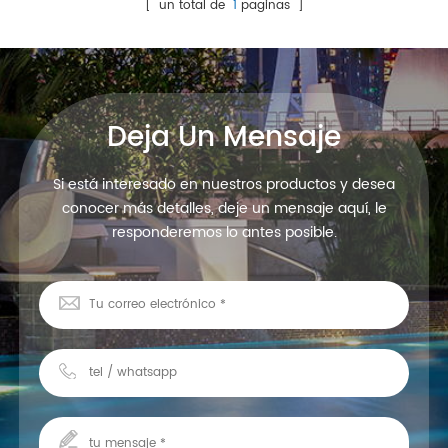
encendido / apagado
[ un total de
1
paginas ]
carcasa de pc, con lente
pequeña dia240mm, h49mm
Deja Un Mensaje
Si está interesado en nuestros productos y desea
conocer más detalles, deje un mensaje aquí, le
responderemos lo antes posible.