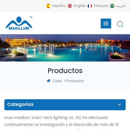
Español
English
Français
العربية
Productos
>
Casa
Productos
Categorías
wuxi maxillum scien-tech lighting co., ltd, ha efectuado
continuamente La investigación y el desarrollo de más de 10