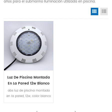
años para el submarino Iluminación utilizada en piscina.
Grid Vi
Li
Luz De Piscina Montada
En La Pared 12w Blanco
abs luz de piscina montada
en la pared, 12w, color blanco
6400k, diámetro 275 mm
lámpara de piscina falt, ip68