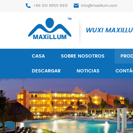
+86 510 8855 8931
info@maxillum.com
WUXI MAXILLUM
CASA
SOBRE NOSOTROS
PRO
DESCARGAR
NOTICIAS
CONTÁ