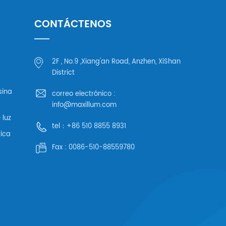
CONTÁCTENOS
2F , No.9 ,Xiang'an Road, Anzhen, XiShan
District
sina
correo electrónico :
info@maxillum.com
 luz
tel：
+86 510 8855 8931
ica
Fax :
0086-510-88559780