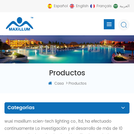
Español
English
Français
العربية
Productos
>
Casa
Productos
Categorías
wuxi maxillum scien-tech lighting co., ltd, ha efectuado
continuamente La investigación y el desarrollo de más de 10