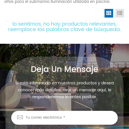
años para el submarino Iluminación utilizada en piscina.
Grid Vi
Li
lo sentimos, no hay productos relevantes,
reemplace las palabras clave de búsqueda.
Deja Un Mensaje
Si está interesado en nuestros productos y desea
conocer más detalles, deje un mensaje aquí, le
responderemos lo antes posible.