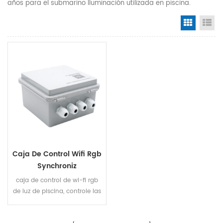
años para el submarino Iluminación utilizada en piscina.
Grid Vi
Li
Caja De Control Wifi Rgb
Synchroniz
caja de control de wi-fi rgb
de luz de piscina, controle las
lámparas rgb por móvil,
soporte de sistemas android