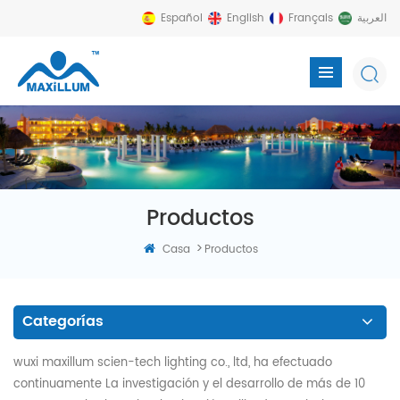
Español
English
Français
العربية
Productos
>
Casa
Productos
Categorías
wuxi maxillum scien-tech lighting co., ltd, ha efectuado
continuamente La investigación y el desarrollo de más de 10