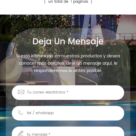
e ios. El color de la luz
[ un total de
1
paginas ]
cambia con el ritmo de la
música en su dispositivo
inteligente.
Deja Un Mensaje
Si está interesado en nuestros productos y desea
conocer más detalles, deje un mensaje aquí, le
responderemos lo antes posible.